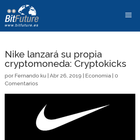
Nike lanzará su propia
cryptomoneda: Cryptokicks
por
Fernando ku
|
Abr 26, 2019
|
Economia
|
0
Comentarios